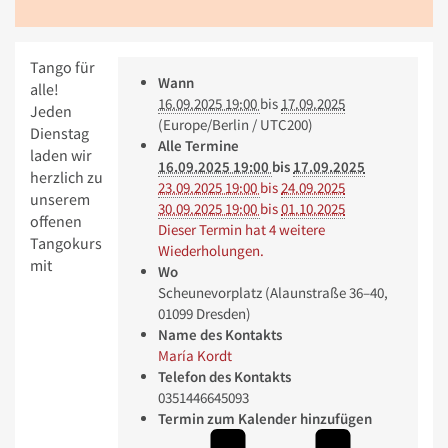
Tango für
Wann
alle!
16.09.2025 19:00
bis
17.09.2025
Jeden
(Europe/Berlin / UTC200)
Dienstag
Alle Termine
laden wir
16.09.2025 19:00
bis
17.09.2025
herzlich zu
23.09.2025 19:00
bis
24.09.2025
unserem
30.09.2025 19:00
bis
01.10.2025
offenen
Dieser Termin hat 4 weitere
Tangokurs
Wiederholungen.
mit
Wo
Scheunevorplatz (Alaunstraße 36–40,
01099 Dresden)
Name des Kontakts
María Kordt
Telefon des Kontakts
0351446645093
Termin zum Kalender hinzufügen