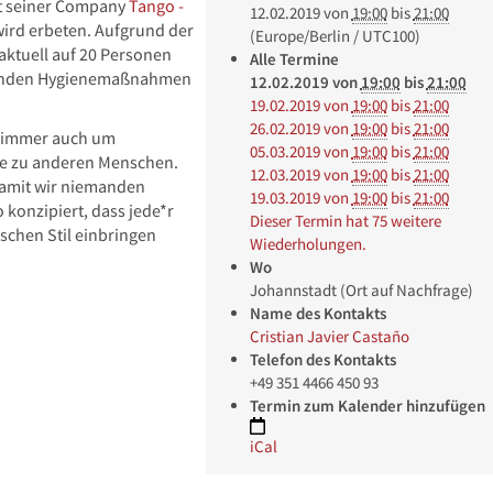
it seiner Company
Tango -
12.02.2019
von
19:00
bis
21:00
ird erbeten. Aufgrund der
(Europe/Berlin / UTC100)
aktuell auf 20 Personen
Alle Termine
eltenden Hygienemaßnahmen
12.02.2019
von
19:00
bis
21:00
19.02.2019
von
19:00
bis
21:00
26.02.2019
von
19:00
bis
21:00
n immer auch um
05.03.2019
von
19:00
bis
21:00
he zu anderen Menschen.
12.03.2019
von
19:00
bis
21:00
damit wir niemanden
19.03.2019
von
19:00
bis
21:00
konzipiert, dass jede*r
Dieser Termin hat 75 weitere
schen Stil einbringen
Wiederholungen.
Wo
Johannstadt (Ort auf Nachfrage)
Name des Kontakts
Cristian Javier Castaño
Telefon des Kontakts
+49 351 4466 450 93
Termin zum Kalender hinzufügen
iCal