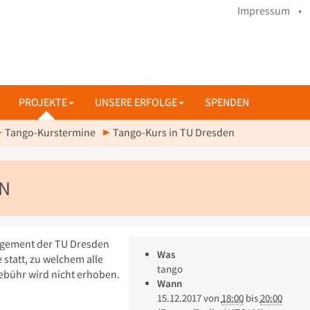
Impressum •
PROJEKTE
UNSERE ERFOLGE
SPENDEN
Tango-Kurstermine
Tango-Kurs in TU Dresden
EN
nagement der TU Dresden
Was
 statt, zu welchem alle
tango
gebühr wird nicht erhoben.
Wann
15.12.2017
von
18:00
bis
20:00