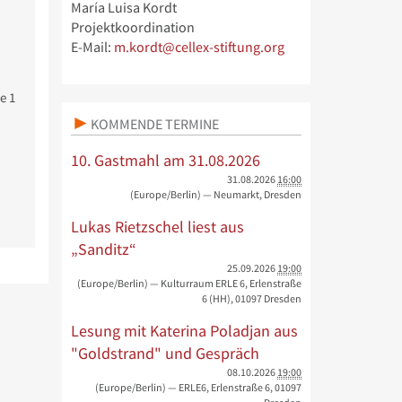
María Luisa Kordt
Projektkoordination
E-Mail:
m.kordt@cellex-stiftung.org
e 1
KOMMENDE TERMINE
10. Gastmahl am 31.08.2026
31.08.2026
16:00
(Europe/Berlin)
— Neumarkt, Dresden
Lukas Rietzschel liest aus
„Sanditz“
25.09.2026
19:00
(Europe/Berlin)
— Kulturraum ERLE 6, Erlenstraße
6 (HH), 01097 Dresden
Lesung mit Katerina Poladjan aus
"Goldstrand" und Gespräch
08.10.2026
19:00
(Europe/Berlin)
— ERLE6, Erlenstraße 6, 01097