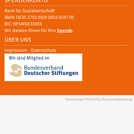
SPENDENKONTO
Bank für Sozialwirtschaft
IBAN: DE35 3702 0500 0003 6597 00
BIC: BFSWDE33XXX
Wir danken Ihnen für Ihre
Spende
.
ÜBER UNS
Impressum
·
Datenschutz
Powered by I·T·YOU·ESI, Plone and Bootstrap