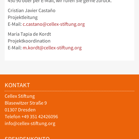
450 90 oder per E-Mail, wir rufen Sie gerne zurück.
Cristian Javier Castaño
Projektleitung
E-Mail:
c.castano@cellex-stiftung.org
María Tapia de Kordt
Projektkoordination
E-Mail:
m.kordt@cellex-stiftung.org
KONTAKT
Cellex Stiftung
Blasewitzer Straße 9
01307 Dresden
Telefon +49 351 42426096
info@cellex-stiftung.org