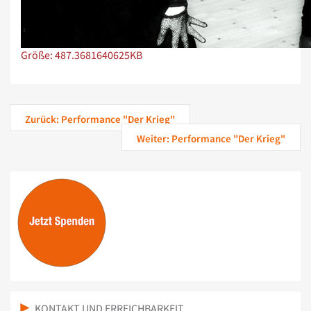
Zeige Bild in voller Größe…
Größe: 487.3681640625KB
Zurück: Performance "Der Krieg"
Weiter: Performance "Der Krieg"
KONTAKT UND ERREICHBARKEIT