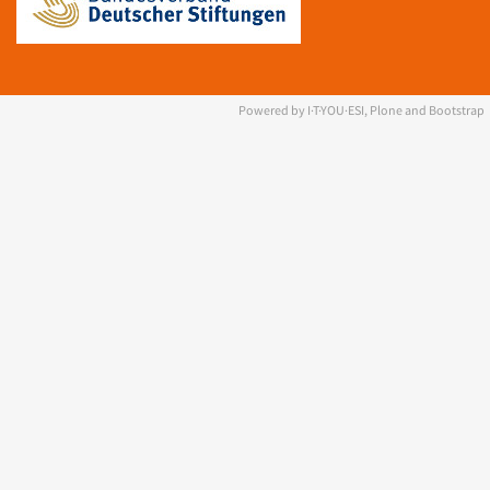
Powered by I·T·YOU·ESI, Plone and Bootstrap