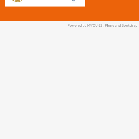
Powered by I·T·YOU·ESI, Plone and Bootstrap