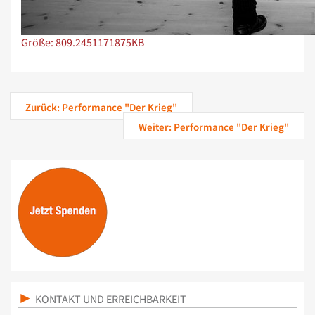
Zeige Bild in voller Größe…
Größe: 809.2451171875KB
Zurück: Performance "Der Krieg"
Weiter: Performance "Der Krieg"
KONTAKT UND ERREICHBARKEIT