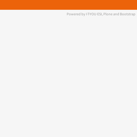
Powered by I·T·YOU·ESI, Plone and Bootstrap