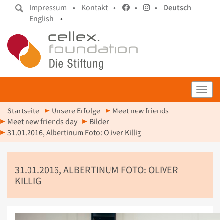
Impressum •
Kontakt •
•
•
Deutsch
English
•
Toggl
Startseite
Unsere Erfolge
Meet new friends
Meet new friends day
Bilder
31.01.2016, Albertinum Foto: Oliver Killig
31.01.2016, ALBERTINUM FOTO: OLIVER
KILLIG