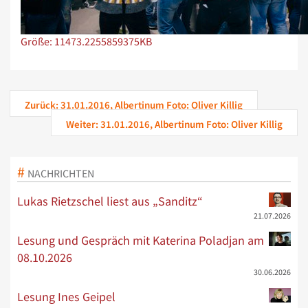
Zeige Bild in voller Größe…
Größe: 11473.2255859375KB
Zurück: 31.01.2016, Albertinum Foto: Oliver Killig
Weiter: 31.01.2016, Albertinum Foto: Oliver Killig
NACHRICHTEN
Lukas Rietzschel liest aus „Sanditz“
21.07.2026
Lesung und Gespräch mit Katerina Poladjan am
08.10.2026
30.06.2026
Lesung Ines Geipel