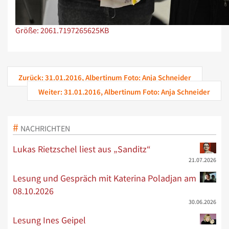
Zeige Bild in voller Größe…
Größe: 2061.7197265625KB
Zurück: 31.01.2016, Albertinum Foto: Anja Schneider
Weiter: 31.01.2016, Albertinum Foto: Anja Schneider
NACHRICHTEN
Lukas Rietzschel liest aus „Sanditz“
21.07.2026
Lesung und Gespräch mit Katerina Poladjan am
08.10.2026
30.06.2026
Lesung Ines Geipel