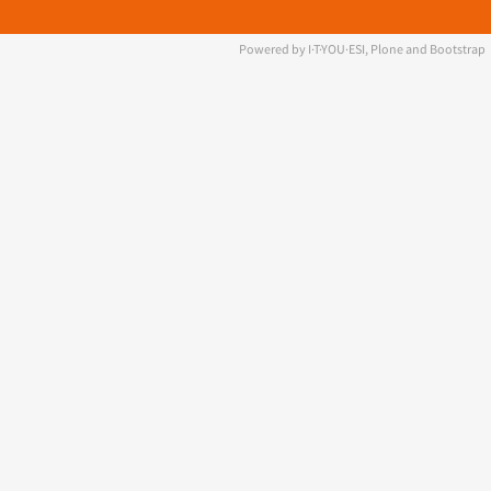
Powered by I·T·YOU·ESI, Plone and Bootstrap