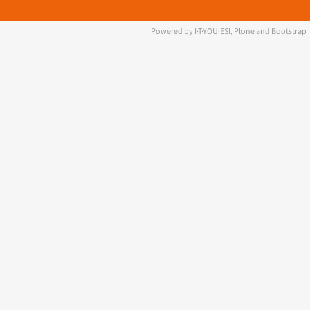
Powered by I·T·YOU·ESI, Plone and Bootstrap