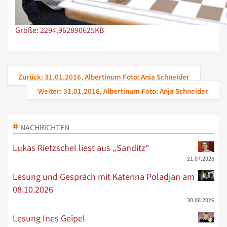
Zeige Bild in voller Größe…
Größe: 2294.962890625KB
Zurück: 31.01.2016, Albertinum Foto: Anja Schneider
Weiter: 31.01.2016, Albertinum Foto: Anja Schneider
NACHRICHTEN
Lukas Rietzschel liest aus „Sanditz“
21.07.2026
Lesung und Gespräch mit Katerina Poladjan am
08.10.2026
30.06.2026
Lesung Ines Geipel