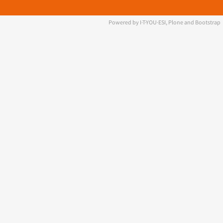
Powered by I·T·YOU·ESI, Plone and Bootstrap