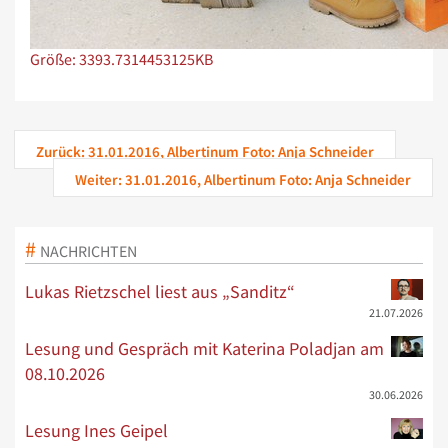
Zeige Bild in voller Größe…
Größe: 3393.7314453125KB
Zurück: 31.01.2016, Albertinum Foto: Anja Schneider
Weiter: 31.01.2016, Albertinum Foto: Anja Schneider
NACHRICHTEN
Lukas Rietzschel liest aus „Sanditz“
21.07.2026
Lesung und Gespräch mit Katerina Poladjan am
08.10.2026
30.06.2026
Lesung Ines Geipel