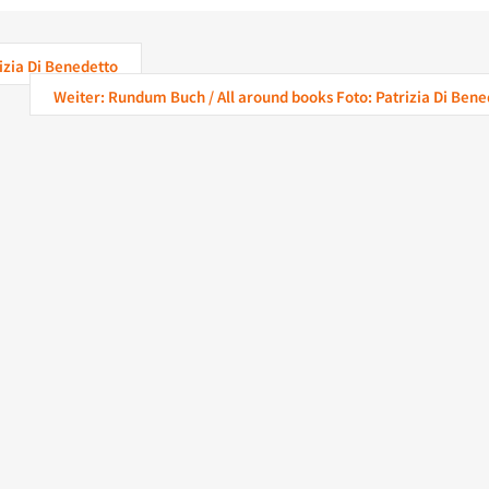
izia Di Benedetto
Weiter: Rundum Buch / All around books Foto: Patrizia Di Bene