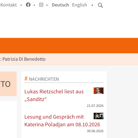
Kontakt •
•
•
Deutsch
English
•
 Patrizia Di Benedetto
NACHRICHTEN
TTO
Lukas Rietzschel liest aus
„Sanditz“
21.07.2026
Lesung und Gespräch mit
Katerina Poladjan am 08.10.2026
30.06.2026