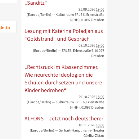
„Sanditz“
25.09.2026
19:00
(Europe/Berlin)
— Kulturraum ERLE 6, Erlenstraße
6 (HH), 01097 Dresden
detto
Lesung mit Katerina Poladjan aus
"Goldstrand" und Gespräch
08.10.2026
19:00
(Europe/Berlin)
— ERLE6, Erlenstraße 6, 01097
Dresden
„Rechtsruck im Klassenzimmer.
Wie neurechte Ideologien die
Schulen durchsetzen und unsere
Kinder bedrohen“
29.10.2026
18:00
(Europe/Berlin)
— Kulturraum ERLE 6, Erlenstraße
6 (HH), 01097 Dresden
ALFONS – Jetzt noch deutscherer
10.11.2026
18:00
(Europe/Berlin)
— Gerhart-Hauptmann-Theater
Görlitz-Zittau