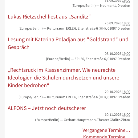
31.08.2026
16:00
(Europe/Berlin)
— Neumarkt, Dresden
Lukas Rietzschel liest aus „Sanditz“
25.09.2026
19:00
(Europe/Berlin)
— Kulturraum ERLE 6, Erlenstraße 6 (HH), 01097 Dresden
Lesung mit Katerina Poladjan aus "Goldstrand" und
Gespräch
08.10.2026
19:00
(Europe/Berlin)
— ERLE6, Erlenstraße 6, 01097 Dresden
„Rechtsruck im Klassenzimmer. Wie neurechte
Ideologien die Schulen durchsetzen und unsere
Kinder bedrohen“
29.10.2026
18:00
(Europe/Berlin)
— Kulturraum ERLE 6, Erlenstraße 6 (HH), 01097 Dresden
ALFONS – Jetzt noch deutscherer
10.11.2026
18:00
(Europe/Berlin)
— Gerhart-Hauptmann-Theater Görlitz-Zittau
Vergangene Termine…
Kommende Termine…