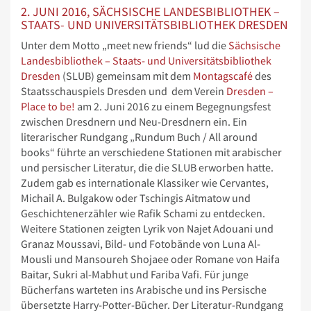
2. JUNI 2016, SÄCHSISCHE LANDESBIBLIOTHEK –
STAATS- UND UNIVERSITÄTSBIBLIOTHEK DRESDEN
Unter dem Motto „meet new friends“ lud die
Sächsische
Landesbibliothek – Staats- und Universitätsbibliothek
Dresden
(SLUB) gemeinsam mit dem
Montagscafé
des
Staatsschauspiels Dresden und dem Verein
Dresden –
Place to be!
am 2. Juni 2016 zu einem Begegnungsfest
zwischen Dresdnern und Neu-Dresdnern ein. Ein
literarischer Rundgang „Rundum Buch / All around
books“ führte an verschiedene Stationen mit arabischer
und persischer Literatur, die die SLUB erworben hatte.
Zudem gab es internationale Klassiker wie Cervantes,
Michail A. Bulgakow oder Tschingis Aitmatow und
Geschichtenerzähler wie Rafik Schami zu entdecken.
Weitere Stationen zeigten Lyrik von Najet Adouani und
Granaz Moussavi, Bild- und Fotobände von Luna Al-
Mousli und Mansoureh Shojaee oder Romane von Haifa
Baitar, Sukri al-Mabhut und Fariba Vafi. Für junge
Bücherfans warteten ins Arabische und ins Persische
übersetzte Harry-Potter-Bücher. Der Literatur-Rundgang