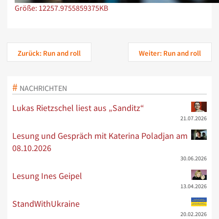
Zeige Bild in voller Größe…
Größe: 12257.9755859375KB
Zurück: Run and roll
Weiter: Run and roll
NACHRICHTEN
Lukas Rietzschel liest aus „Sanditz“
21.07.2026
Lesung und Gespräch mit Katerina Poladjan am
08.10.2026
30.06.2026
Lesung Ines Geipel
13.04.2026
StandWithUkraine
20.02.2026