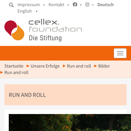
Impressum •
Kontakt •
•
•
Deutsch
English
•
Toggl
Startseite
Unsere Erfolge
Run and roll
Bilder
Run and roll
RUN AND ROLL