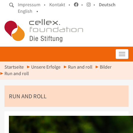
Impressum •
Kontakt •
•
•
Deutsch
English
•
Toggl
Startseite
Unsere Erfolge
Run and roll
Bilder
Run and roll
RUN AND ROLL