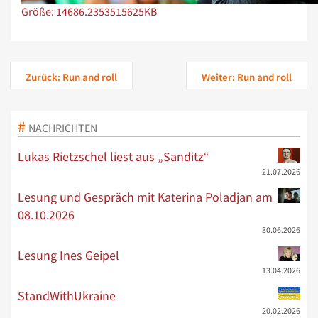
Zeige Bild in voller Größe…
Größe: 14686.2353515625KB
Zurück: Run and roll
Weiter: Run and roll
NACHRICHTEN
Lukas Rietzschel liest aus „Sanditz“
21.07.2026
Lesung und Gespräch mit Katerina Poladjan am
08.10.2026
30.06.2026
Lesung Ines Geipel
13.04.2026
StandWithUkraine
20.02.2026