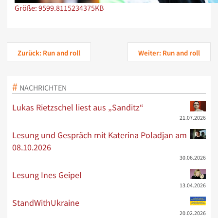
Zeige Bild in voller Größe…
Größe: 9599.8115234375KB
Zurück: Run and roll
Weiter: Run and roll
NACHRICHTEN
Lukas Rietzschel liest aus „Sanditz“
21.07.2026
Lesung und Gespräch mit Katerina Poladjan am
08.10.2026
30.06.2026
Lesung Ines Geipel
13.04.2026
StandWithUkraine
20.02.2026