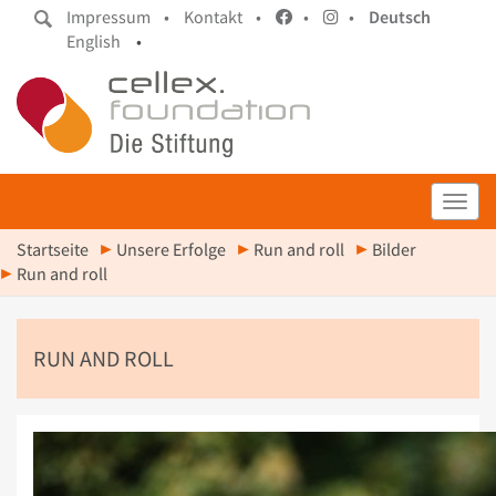
Impressum •
Kontakt •
•
•
Deutsch
English
•
Toggl
Startseite
Unsere Erfolge
Run and roll
Bilder
Run and roll
RUN AND ROLL