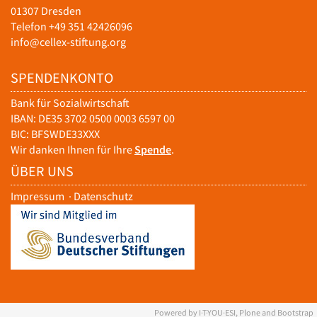
01307 Dresden
Telefon +49 351 42426096
info@cellex-stiftung.org
SPENDENKONTO
Bank für Sozialwirtschaft
IBAN: DE35 3702 0500 0003 6597 00
BIC: BFSWDE33XXX
Wir danken Ihnen für Ihre
Spende
.
ÜBER UNS
Impressum
·
Datenschutz
Powered by I·T·YOU·ESI, Plone and Bootstrap