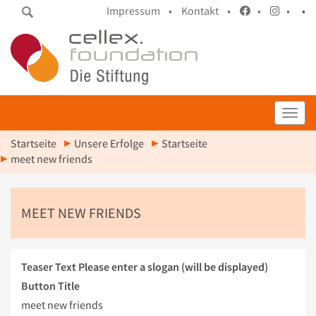
Impressum •
Kontakt •
•
•
•
Toggl
Startseite
Unsere Erfolge
Startseite
meet new friends
MEET NEW FRIENDS
Teaser Text
Please enter a slogan (will be displayed)
Button Title
meet new friends