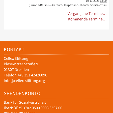
10.11.2026
18:00
(Europe/Berlin)
— Gerhart-Hauptmann-Theater Görlitz-Zittau
Vergangene Termine…
Kommende Termine…
KONTAKT
Cellex Stiftung
Blasewitzer Straße 9
01307 Dresden
Telefon +49 351 42426096
info@cellex-stiftung.org
SPENDENKONTO
Bank für Sozialwirtschaft
IBAN: DE35 3702 0500 0003 6597 00