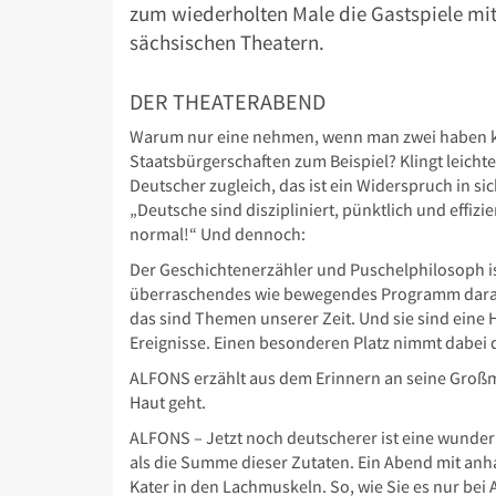
zum wiederholten Male die Gastspiele mit
sächsischen Theatern.
DER THEATERABEND
Warum nur eine nehmen, wenn man zwei haben 
Staatsbürgerschaften zum Beispiel? Klingt leichter
Deutscher zugleich, das ist ein Widerspruch in sic
„Deutsche sind diszipliniert, pünktlich und effizi
normal!“ Und dennoch:
Der Geschichtenerzähler und Puschelphilosoph is
überraschendes wie bewegendes Programm darau
das sind Themen unserer Zeit. Und sie sind eine
Ereignisse. Einen besonderen Platz nimmt dabei d
ALFONS erzählt aus dem Erinnern an seine Großm
Haut geht.
ALFONS – Jetzt noch deutscherer ist eine wunder
als die Summe dieser Zutaten. Ein Abend mit an
Kater in den Lachmuskeln. So, wie Sie es nur bei