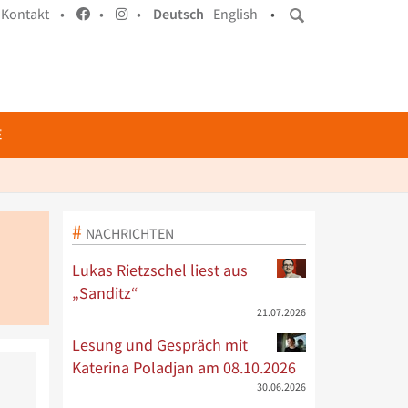
Kontakt •
•
•
Deutsch
English
•
E
NACHRICHTEN
Lukas Rietzschel liest aus
„Sanditz“
21.07.2026
Lesung und Gespräch mit
Katerina Poladjan am 08.10.2026
30.06.2026