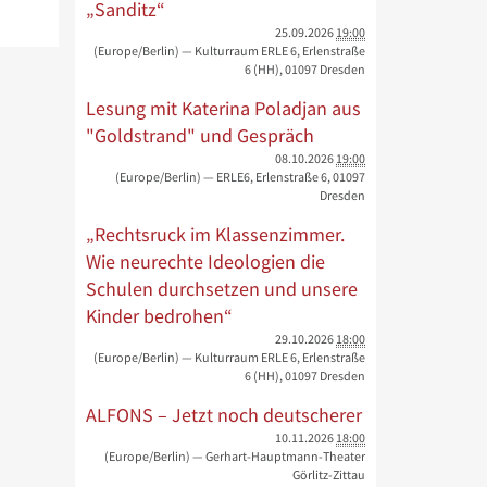
„Sanditz“
25.09.2026
19:00
(Europe/Berlin)
— Kulturraum ERLE 6, Erlenstraße
6 (HH), 01097 Dresden
Lesung mit Katerina Poladjan aus
"Goldstrand" und Gespräch
08.10.2026
19:00
(Europe/Berlin)
— ERLE6, Erlenstraße 6, 01097
Dresden
„Rechtsruck im Klassenzimmer.
Wie neurechte Ideologien die
Schulen durchsetzen und unsere
Kinder bedrohen“
29.10.2026
18:00
(Europe/Berlin)
— Kulturraum ERLE 6, Erlenstraße
6 (HH), 01097 Dresden
ALFONS – Jetzt noch deutscherer
10.11.2026
18:00
(Europe/Berlin)
— Gerhart-Hauptmann-Theater
Görlitz-Zittau