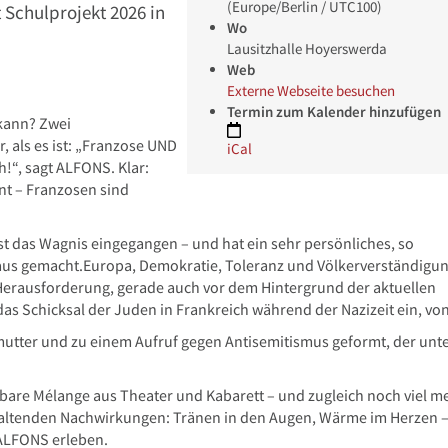
(Europe/Berlin / UTC100)
 Schulprojekt 2026 in
Wo
Lausitzhalle Hoyerswerda
Web
Externe Webseite besuchen
Termin zum Kalender hinzufügen
kann? Zwei
, als es ist: „Franzose UND
iCal
h!“, sagt ALFONS. Klar:
ent – Franzosen sind
t das Wagnis eingegangen – und hat ein sehr persönliches, so
s gemacht.Europa, Demokratie, Toleranz und Völkerverständigun
 Herausforderung, gerade auch vor dem Hintergrund der aktuellen
as Schicksal der Juden in Frankreich während der Nazizeit ein, vo
utter und zu einem Aufruf gegen Antisemitismus geformt, der unte
bare Mélange aus Theater und Kabarett – und zugleich noch viel m
haltenden Nachwirkungen: Tränen in den Augen, Wärme im Herzen 
 ALFONS erleben.