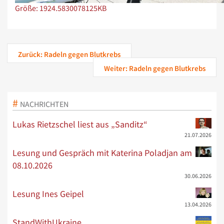
Zeige Bild in voller Größe…
Größe: 1924.5830078125KB
Zurück: Radeln gegen Blutkrebs
Weiter: Radeln gegen Blutkrebs
NACHRICHTEN
Lukas Rietzschel liest aus „Sanditz“
21.07.2026
Lesung und Gespräch mit Katerina Poladjan am
08.10.2026
30.06.2026
Lesung Ines Geipel
13.04.2026
StandWithUkraine