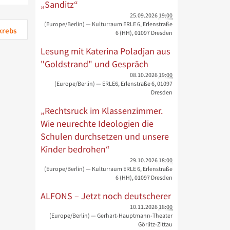
„Sanditz“
25.09.2026
19:00
(Europe/Berlin)
— Kulturraum ERLE 6, Erlenstraße
krebs
6 (HH), 01097 Dresden
Lesung mit Katerina Poladjan aus
"Goldstrand" und Gespräch
08.10.2026
19:00
(Europe/Berlin)
— ERLE6, Erlenstraße 6, 01097
Dresden
„Rechtsruck im Klassenzimmer.
Wie neurechte Ideologien die
Schulen durchsetzen und unsere
Kinder bedrohen“
29.10.2026
18:00
(Europe/Berlin)
— Kulturraum ERLE 6, Erlenstraße
6 (HH), 01097 Dresden
ALFONS – Jetzt noch deutscherer
10.11.2026
18:00
(Europe/Berlin)
— Gerhart-Hauptmann-Theater
Görlitz-Zittau