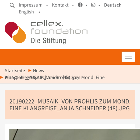
Impressum •
Kontakt •
•
•
Deutsch
English
•
Toggl
Startseite
News
20190222_MUSAIK_Von Prohlis zum Mond. Eine Klangreise_Anja Schneider (48).jpg
20190222_MUSAIK_VON PROHLIS ZUM MOND.
EINE KLANGREISE_ANJA SCHNEIDER (48).JPG