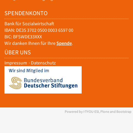
SPENDENKONTO
Bank für Sozialwirtschaft
IBAN: DE35 3702 0500 0003 6597 00
BIC: BFSWDE33XXX
Wir danken Ihnen für Ihre
Spende
.
ÜBER UNS
Impressum
·
Datenschutz
Powered by I·T·YOU·ESI, Plone and Bootstrap