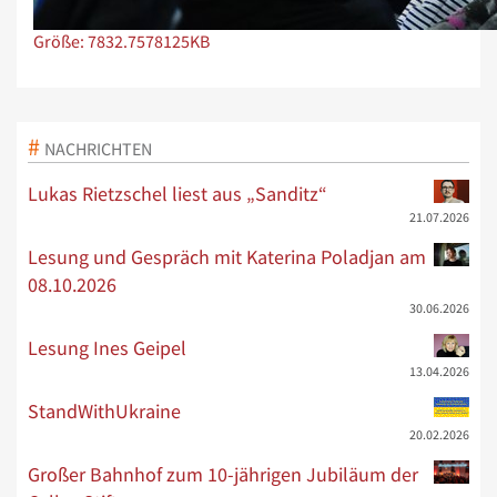
Zeige Bild in voller Größe…
Größe: 7832.7578125KB
NACHRICHTEN
Lukas Rietzschel liest aus „Sanditz“
21.07.2026
Lesung und Gespräch mit Katerina Poladjan am
08.10.2026
30.06.2026
Lesung Ines Geipel
13.04.2026
StandWithUkraine
20.02.2026
Großer Bahnhof zum 10-jährigen Jubiläum der