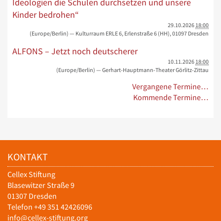
Ideologien die Schulen durchsetzen und unsere
Kinder bedrohen“
29.10.2026
18:00
(Europe/Berlin)
— Kulturraum ERLE 6, Erlenstraße 6 (HH), 01097 Dresden
ALFONS – Jetzt noch deutscherer
10.11.2026
18:00
(Europe/Berlin)
— Gerhart-Hauptmann-Theater Görlitz-Zittau
Vergangene Termine…
Kommende Termine…
KONTAKT
Cellex Stiftung
Blasewitzer Straße 9
01307 Dresden
Telefon +49 351 42426096
info@cellex-stiftung.org