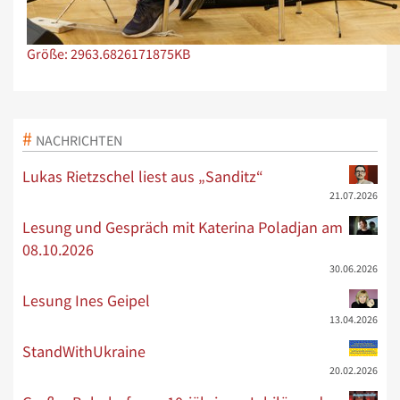
Zeige Bild in voller Größe…
Größe: 2963.6826171875KB
NACHRICHTEN
Lukas Rietzschel liest aus „Sanditz“
21.07.2026
Lesung und Gespräch mit Katerina Poladjan am
08.10.2026
30.06.2026
Lesung Ines Geipel
13.04.2026
StandWithUkraine
20.02.2026