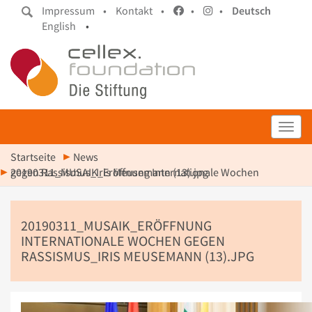
Impressum •
Kontakt •
•
•
Deutsch
English
•
Toggl
Startseite
News
20190311_MUSAIK_Eröffnung Internationale Wochen gegen Rassismus_Iris Meusemann (13).jpg
20190311_MUSAIK_ERÖFFNUNG
INTERNATIONALE WOCHEN GEGEN
RASSISMUS_IRIS MEUSEMANN (13).JPG