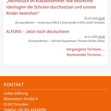
„Rechtsruck im Klassenzimmer. Wie neurechte
Ideologien die Schulen durchsetzen und unsere
Kinder bedrohen“
29.10.2026
18:00
(Europe/Berlin)
— Kulturraum ERLE 6, Erlenstraße 6 (HH), 01097 Dresden
ALFONS – Jetzt noch deutscherer
10.11.2026
18:00
(Europe/Berlin)
— Gerhart-Hauptmann-Theater Görlitz-Zittau
Vergangene Termine…
Kommende Termine…
KONTAKT
Cellex Stiftung
Blasewitzer Straße 9
01307 Dresden
Telefon +49 351 42426096