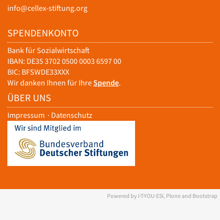
info@cellex-stiftung.org
SPENDENKONTO
Bank für Sozialwirtschaft
IBAN: DE35 3702 0500 0003 6597 00
BIC: BFSWDE33XXX
Wir danken Ihnen für Ihre
Spende
.
ÜBER UNS
Impressum
·
Datenschutz
Powered by I·T·YOU·ESI, Plone and Bootstrap