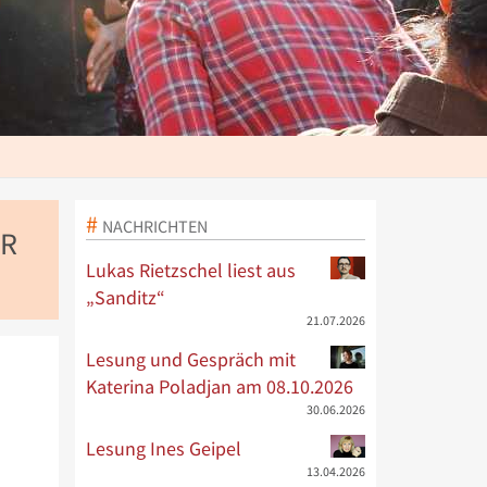
NACHRICHTEN
ER
Lukas Rietzschel liest aus
„Sanditz“
21.07.2026
Lesung und Gespräch mit
Katerina Poladjan am 08.10.2026
30.06.2026
Lesung Ines Geipel
13.04.2026