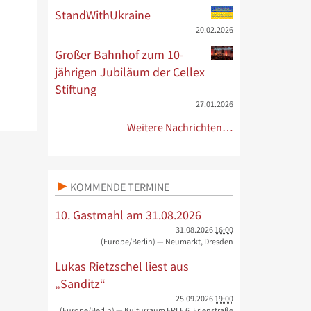
StandWithUkraine
20.02.2026
Großer Bahnhof zum 10-
jährigen Jubiläum der Cellex
Stiftung
27.01.2026
Weitere Nachrichten…
KOMMENDE TERMINE
10. Gastmahl am 31.08.2026
31.08.2026
16:00
(Europe/Berlin)
— Neumarkt, Dresden
Lukas Rietzschel liest aus
„Sanditz“
25.09.2026
19:00
(Europe/Berlin)
— Kulturraum ERLE 6, Erlenstraße