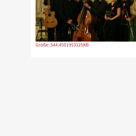
Zeige Bild in voller Größe…
Größe: 544.4501953125KB