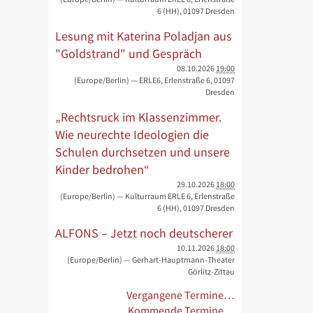
6 (HH), 01097 Dresden
Lesung mit Katerina Poladjan aus
"Goldstrand" und Gespräch
08.10.2026
19:00
(Europe/Berlin)
— ERLE6, Erlenstraße 6, 01097
Dresden
„Rechtsruck im Klassenzimmer.
Wie neurechte Ideologien die
Schulen durchsetzen und unsere
Kinder bedrohen“
29.10.2026
18:00
(Europe/Berlin)
— Kulturraum ERLE 6, Erlenstraße
6 (HH), 01097 Dresden
ALFONS – Jetzt noch deutscherer
10.11.2026
18:00
(Europe/Berlin)
— Gerhart-Hauptmann-Theater
Görlitz-Zittau
Vergangene Termine…
Kommende Termine…