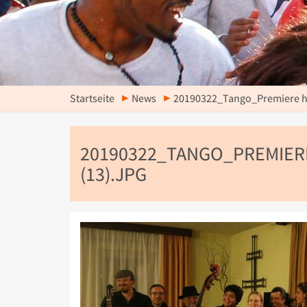
Startseite
News
20190322_Tango_Premiere hel
20190322_TANGO_PREMIERE
(13).JPG