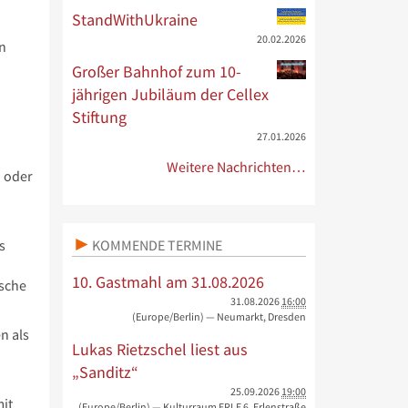
StandWithUkraine
20.02.2026
en
Großer Bahnhof zum 10-
jährigen Jubiläum der Cellex
Stiftung
27.01.2026
Weitere Nachrichten…
n oder
KOMMENDE TERMINE
s
10. Gastmahl am 31.08.2026
ische
31.08.2026
16:00
(Europe/Berlin)
— Neumarkt, Dresden
n als
Lukas Rietzschel liest aus
„Sanditz“
25.09.2026
19:00
mit
(Europe/Berlin)
— Kulturraum ERLE 6, Erlenstraße