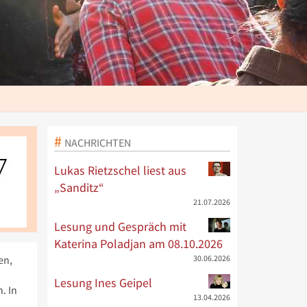
NACHRICHTEN
Lukas Rietzschel liest aus
„Sanditz“
21.07.2026
Lesung und Gespräch mit
Katerina Poladjan am 08.10.2026
30.06.2026
en,
Lesung Ines Geipel
. In
13.04.2026