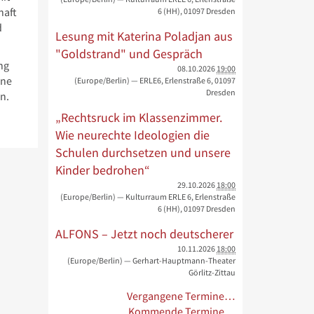
haft
6 (HH), 01097 Dresden
d
Lesung mit Katerina Poladjan aus
"Goldstrand" und Gespräch
ng
08.10.2026
19:00
ine
(Europe/Berlin)
— ERLE6, Erlenstraße 6, 01097
Dresden
n.
„Rechtsruck im Klassenzimmer.
Wie neurechte Ideologien die
Schulen durchsetzen und unsere
Kinder bedrohen“
29.10.2026
18:00
(Europe/Berlin)
— Kulturraum ERLE 6, Erlenstraße
6 (HH), 01097 Dresden
ALFONS – Jetzt noch deutscherer
10.11.2026
18:00
(Europe/Berlin)
— Gerhart-Hauptmann-Theater
Görlitz-Zittau
Vergangene Termine…
Kommende Termine…