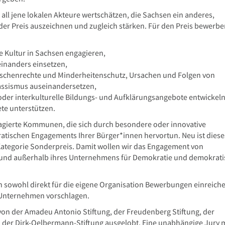
all jene lokalen Akteure wertschätzen, die Sachsen ein anderes,
der Preis auszeichnen und zugleich stärken. Für den Preis bewerb
e Kultur in Sachsen engagieren,
einanders einsetzen,
nschenrechte und Minderheitenschutz, Ursachen und Folgen von
assismus auseinandersetzen,
oder interkulturelle Bildungs- und Aufklärungsangebote entwickel
ete unterstützen.
gierte Kommunen, die sich durch besondere oder innovative
tischen Engagements Ihrer Bürger*innen hervortun. Neu ist diese
ategorie Sonderpreis. Damit wollen wir das Engagement von
- und außerhalb ihres Unternehmens für Demokratie und demokrat
n sowohl direkt für die eigene Organisation Bewerbungen einreiche
 Unternehmen vorschlagen.
von der Amadeu Antonio Stiftung, der Freudenberg Stiftung, der
nd der Dirk-Oelbermann-Stiftung ausgelobt. Eine unabhängige Jury 