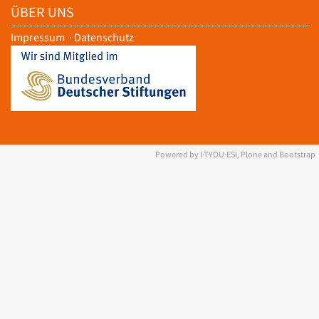
ÜBER UNS
Impressum
·
Datenschutz
Powered by I·T·YOU·ESI, Plone and Bootstrap