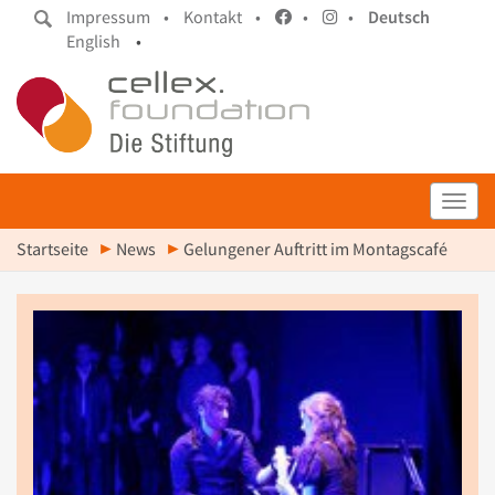
Impressum •
Kontakt •
•
•
Deutsch
English
•
Toggl
Startseite
News
Gelungener Auftritt im Montagscafé