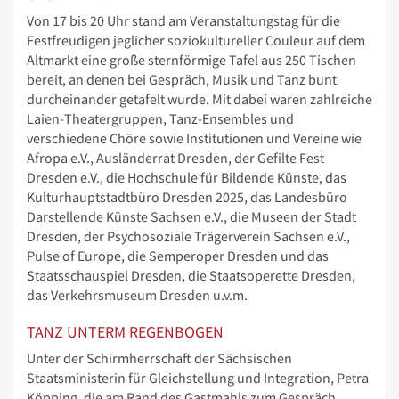
Von 17 bis 20 Uhr stand am Veranstaltungstag für die
Festfreudigen jeglicher soziokultureller Couleur auf dem
Altmarkt eine große sternförmige Tafel aus 250 Tischen
bereit, an denen bei Gespräch, Musik und Tanz bunt
durcheinander getafelt wurde. Mit dabei waren zahlreiche
Laien-Theatergruppen, Tanz-Ensembles und
verschiedene Chöre sowie Institutionen und Vereine wie
Afropa e.V., Ausländerrat Dresden, der Gefilte Fest
Dresden e.V., die Hochschule für Bildende Künste, das
Kulturhauptstadtbüro Dresden 2025, das Landesbüro
Darstellende Künste Sachsen e.V., die Museen der Stadt
Dresden, der Psychosoziale Trägerverein Sachsen e.V.,
Pulse of Europe, die Semperoper Dresden und das
Staatsschauspiel Dresden, die Staatsoperette Dresden,
das Verkehrsmuseum Dresden u.v.m.
TANZ UNTERM REGENBOGEN
Unter der Schirmherrschaft der Sächsischen
Staatsministerin für Gleichstellung und Integration, Petra
Köpping, die am Rand des Gastmahls zum Gespräch