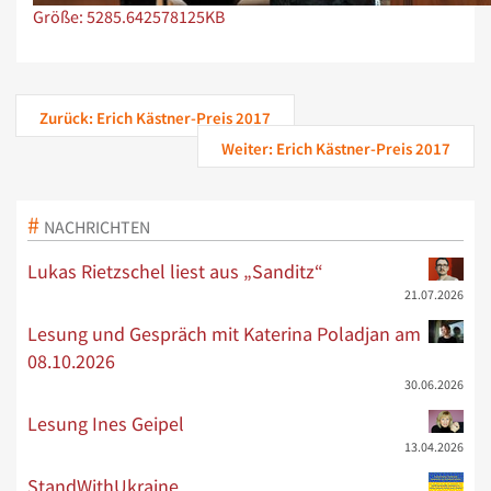
Zeige Bild in voller Größe…
Größe: 5285.642578125KB
Zurück: Erich Kästner-Preis 2017
Weiter: Erich Kästner-Preis 2017
NACHRICHTEN
Lukas Rietzschel liest aus „Sanditz“
21.07.2026
Lesung und Gespräch mit Katerina Poladjan am
08.10.2026
30.06.2026
Lesung Ines Geipel
13.04.2026
StandWithUkraine