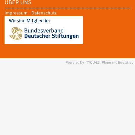
ÜBER UNS
Impressum
·
Datenschutz
Powered by I·T·YOU·ESI, Plone and Bootstrap