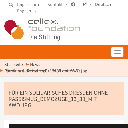
Impressum •
Kontakt •
•
•
Deutsch
English
•
Toggl
Startseite
News
Für ein solidarisches Dresden ohne Rassismus_Demozüge_13_30_mit AWO.jpg
FÜR EIN SOLIDARISCHES DRESDEN OHNE
RASSISMUS_DEMOZÜGE_13_30_MIT
AWO.JPG