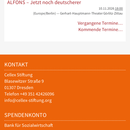
ALFONS – Jetzt noch deutscherer
10.11.2026
18:00
(Europe/Berlin)
— Gerhart-Hauptmann-Theater Görlitz-Zittau
Vergangene Termine…
Kommende Termine…
KONTAKT
Cellex Stiftung
Blasewitzer Straße 9
01307 Dresden
Telefon +49 351 42426096
info@cellex-stiftung.org
SPENDENKONTO
Bank für Sozialwirtschaft