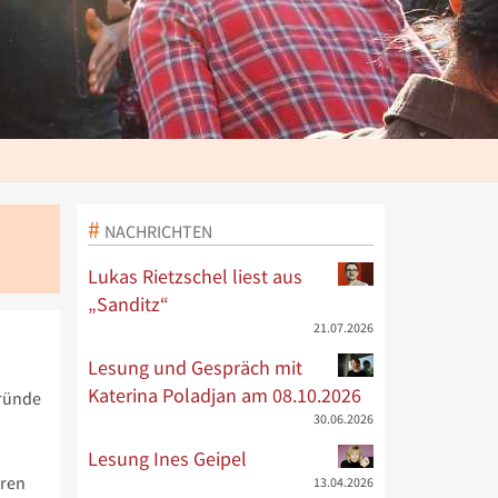
NACHRICHTEN
Lukas Rietzschel liest aus
„Sanditz“
21.07.2026
Lesung und Gespräch mit
Katerina Poladjan am 08.10.2026
gründe
30.06.2026
Lesung Ines Geipel
ären
13.04.2026