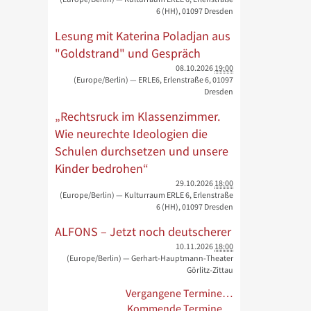
6 (HH), 01097 Dresden
Lesung mit Katerina Poladjan aus
"Goldstrand" und Gespräch
08.10.2026
19:00
(Europe/Berlin)
— ERLE6, Erlenstraße 6, 01097
Dresden
„Rechtsruck im Klassenzimmer.
Wie neurechte Ideologien die
Schulen durchsetzen und unsere
Kinder bedrohen“
29.10.2026
18:00
(Europe/Berlin)
— Kulturraum ERLE 6, Erlenstraße
6 (HH), 01097 Dresden
ALFONS – Jetzt noch deutscherer
10.11.2026
18:00
(Europe/Berlin)
— Gerhart-Hauptmann-Theater
Görlitz-Zittau
Vergangene Termine…
Kommende Termine…