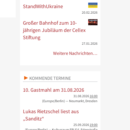
StandWithUkraine
20.02.2026
Großer Bahnhof zum 10-
jährigen Jubiläum der Cellex
Stiftung
27.01.2026
Weitere Nachrichten…
KOMMENDE TERMINE
10. Gastmahl am 31.08.2026
31.08.2026
16:00
(Europe/Berlin)
— Neumarkt, Dresden
Lukas Rietzschel liest aus
„Sanditz“
25.09.2026
19:00
(Europe/Berlin)
— Kulturraum ERLE 6, Erlenstraße