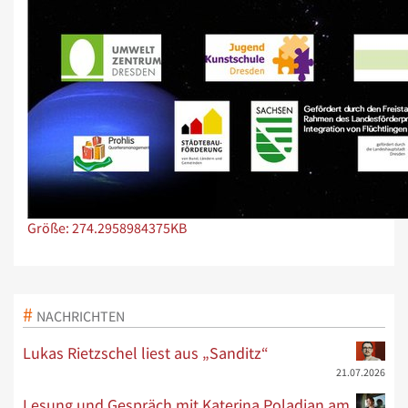
Zeige Bild in voller Größe…
Größe: 274.2958984375KB
NACHRICHTEN
Lukas Rietzschel liest aus „Sanditz“
21.07.2026
Lesung und Gespräch mit Katerina Poladjan am