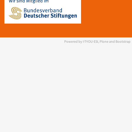
Powered by I·T·YOU·ESI, Plone and Bootstrap