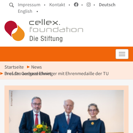
Impressum •
Kontakt •
•
•
Deutsch
English
•
Toggl
Startseite
News
Prof. Dr. Gerhard Ehninger mit Ehrenmedaille der TU Dresden ausgezeichnet