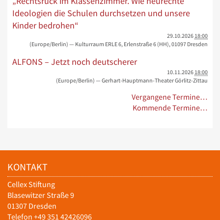
„Rechtsruck im Klassenzimmer. Wie neurechte
Ideologien die Schulen durchsetzen und unsere
Kinder bedrohen“
29.10.2026
18:00
(Europe/Berlin)
— Kulturraum ERLE 6, Erlenstraße 6 (HH), 01097 Dresden
ALFONS – Jetzt noch deutscherer
10.11.2026
18:00
(Europe/Berlin)
— Gerhart-Hauptmann-Theater Görlitz-Zittau
Vergangene Termine…
Kommende Termine…
KONTAKT
Cellex Stiftung
Blasewitzer Straße 9
01307 Dresden
Telefon +49 351 42426096