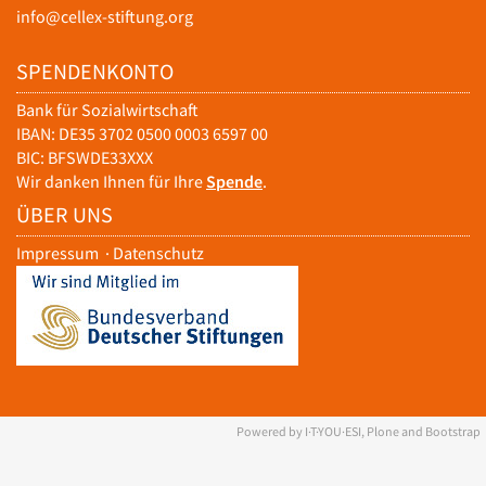
info@cellex-stiftung.org
SPENDENKONTO
Bank für Sozialwirtschaft
IBAN: DE35 3702 0500 0003 6597 00
BIC: BFSWDE33XXX
Wir danken Ihnen für Ihre
Spende
.
ÜBER UNS
Impressum
·
Datenschutz
Powered by I·T·YOU·ESI, Plone and Bootstrap