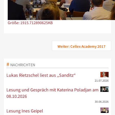
Zeige Bild in voller Größe…
Größe: 1915.712890625KB
Weiter: Cellex Academy 2017
NACHRICHTEN
Lukas Rietzschel liest aus „Sanditz“
21.07.2026
Lesung und Gespräch mit Katerina Poladjan am
08.10.2026
30.06.2026
Lesung Ines Geipel