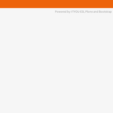
Powered by I·T·YOU·ESI, Plone and Bootstrap