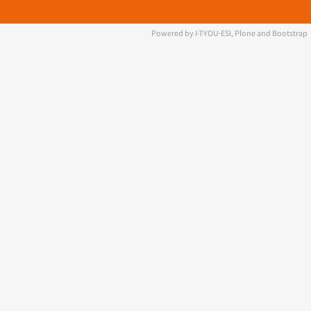
Powered by I·T·YOU·ESI, Plone and Bootstrap