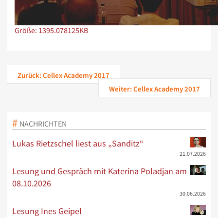
Zeige Bild in voller Größe…
Größe: 1395.078125KB
Zurück: Cellex Academy 2017
Weiter: Cellex Academy 2017
NACHRICHTEN
Lukas Rietzschel liest aus „Sanditz“
21.07.2026
Lesung und Gespräch mit Katerina Poladjan am
08.10.2026
30.06.2026
Lesung Ines Geipel