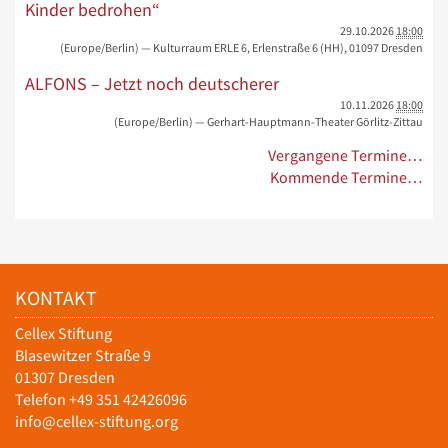
Kinder bedrohen“
29.10.2026
18:00
(Europe/Berlin)
— Kulturraum ERLE 6, Erlenstraße 6 (HH), 01097 Dresden
ALFONS – Jetzt noch deutscherer
10.11.2026
18:00
(Europe/Berlin)
— Gerhart-Hauptmann-Theater Görlitz-Zittau
Vergangene Termine…
Kommende Termine…
KONTAKT
Cellex Stiftung
Blasewitzer Straße 9
01307 Dresden
Telefon +49 351 42426096
info@cellex-stiftung.org