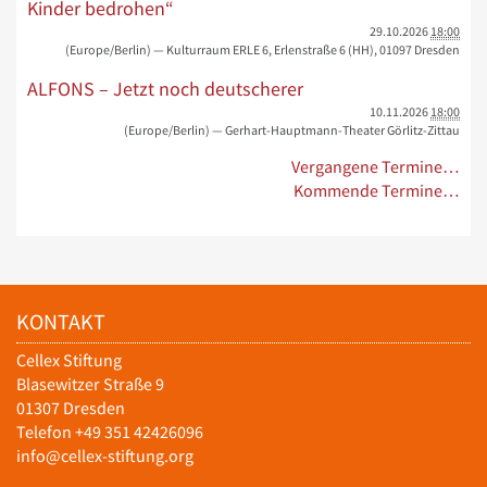
Kinder bedrohen“
29.10.2026
18:00
(Europe/Berlin)
— Kulturraum ERLE 6, Erlenstraße 6 (HH), 01097 Dresden
ALFONS – Jetzt noch deutscherer
10.11.2026
18:00
(Europe/Berlin)
— Gerhart-Hauptmann-Theater Görlitz-Zittau
Vergangene Termine…
Kommende Termine…
KONTAKT
Cellex Stiftung
Blasewitzer Straße 9
01307 Dresden
Telefon +49 351 42426096
info@cellex-stiftung.org