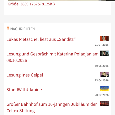
Zeige Bild in voller Größe…
Größe: 3869.1767578125KB
NACHRICHTEN
Lukas Rietzschel liest aus „Sanditz“
21.07.2026
Lesung und Gespräch mit Katerina Poladjan am
08.10.2026
30.06.2026
Lesung Ines Geipel
13.04.2026
StandWithUkraine
20.02.2026
Großer Bahnhof zum 10-jährigen Jubiläum der
Cellex Stiftung