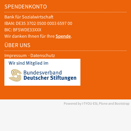
SPENDENKONTO
Bank für Sozialwirtschaft
IBAN: DE35 3702 0500 0003 6597 00
BIC: BFSWDE33XXX
Wir danken Ihnen für Ihre
Spende
.
ÜBER UNS
Impressum
·
Datenschutz
Powered by I·T·YOU·ESI, Plone and Bootstrap