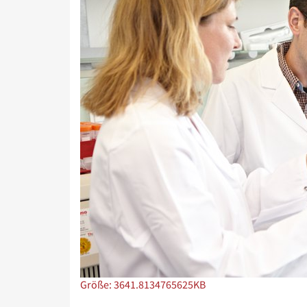
Zeige Bild in voller Größe…
Größe: 3641.8134765625KB