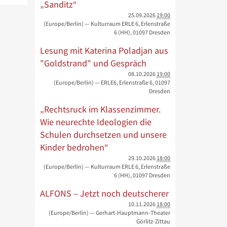
„Sanditz“
25.09.2026
19:00
(Europe/Berlin)
— Kulturraum ERLE 6, Erlenstraße
6 (HH), 01097 Dresden
Lesung mit Katerina Poladjan aus
"Goldstrand" und Gespräch
08.10.2026
19:00
(Europe/Berlin)
— ERLE6, Erlenstraße 6, 01097
Dresden
„Rechtsruck im Klassenzimmer.
Wie neurechte Ideologien die
Schulen durchsetzen und unsere
Kinder bedrohen“
29.10.2026
18:00
(Europe/Berlin)
— Kulturraum ERLE 6, Erlenstraße
6 (HH), 01097 Dresden
ALFONS – Jetzt noch deutscherer
10.11.2026
18:00
(Europe/Berlin)
— Gerhart-Hauptmann-Theater
Görlitz-Zittau