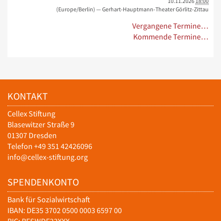
10.11.2026
18:00
(Europe/Berlin)
— Gerhart-Hauptmann-Theater Görlitz-Zittau
Vergangene Termine…
Kommende Termine…
KONTAKT
Cellex Stiftung
Blasewitzer Straße 9
01307 Dresden
Telefon +49 351 42426096
info@cellex-stiftung.org
SPENDENKONTO
Bank für Sozialwirtschaft
IBAN: DE35 3702 0500 0003 6597 00