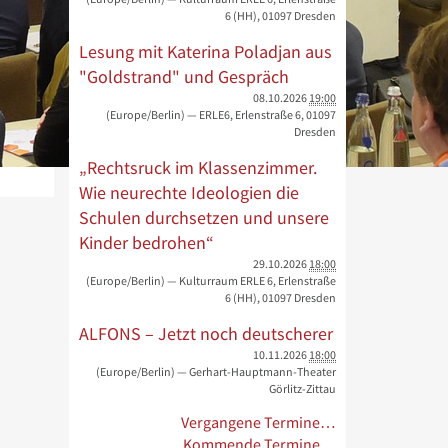
6 (HH), 01097 Dresden
Lesung mit Katerina Poladjan aus
"Goldstrand" und Gespräch
08.10.2026
19:00
(Europe/Berlin)
— ERLE6, Erlenstraße 6, 01097
Dresden
„Rechtsruck im Klassenzimmer.
Wie neurechte Ideologien die
Schulen durchsetzen und unsere
Kinder bedrohen“
29.10.2026
18:00
(Europe/Berlin)
— Kulturraum ERLE 6, Erlenstraße
6 (HH), 01097 Dresden
ALFONS – Jetzt noch deutscherer
10.11.2026
18:00
(Europe/Berlin)
— Gerhart-Hauptmann-Theater
Görlitz-Zittau
Vergangene Termine…
Kommende Termine…