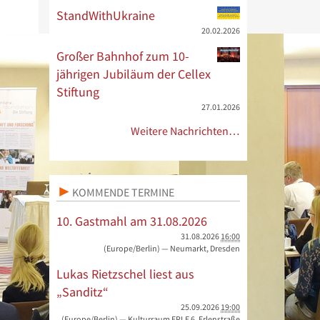
StandWithUkraine
20.02.2026
Großer Bahnhof zum 10-
jährigen Jubiläum der Cellex
Stiftung
27.01.2026
Weitere Nachrichten…
KOMMENDE TERMINE
10. Gastmahl am 31.08.2026
31.08.2026
16:00
(Europe/Berlin)
— Neumarkt, Dresden
Lukas Rietzschel liest aus
„Sanditz“
25.09.2026
19:00
(Europe/Berlin)
— Kulturraum ERLE 6, Erlenstraße