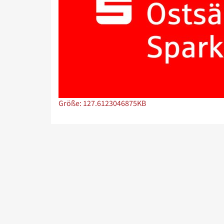
Zeige Bild in voller Größe…
Größe: 127.6123046875KB