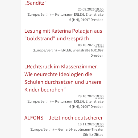
„Sanditz“
25.09.2026
19:00
(Europe/Berlin)
— Kulturraum ERLE 6, Erlenstraße
6 (HH), 01097 Dresden
Lesung mit Katerina Poladjan aus
"Goldstrand" und Gespräch
08.10.2026
19:00
(Europe/Berlin)
— ERLE6, Erlenstraße 6, 01097
Dresden
„Rechtsruck im Klassenzimmer.
Wie neurechte Ideologien die
Schulen durchsetzen und unsere
Kinder bedrohen“
29.10.2026
18:00
(Europe/Berlin)
— Kulturraum ERLE 6, Erlenstraße
6 (HH), 01097 Dresden
ALFONS – Jetzt noch deutscherer
10.11.2026
18:00
(Europe/Berlin)
— Gerhart-Hauptmann-Theater
Görlitz-Zittau