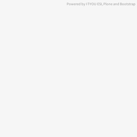
Powered by I·T·YOU·ESI, Plone and Bootstrap