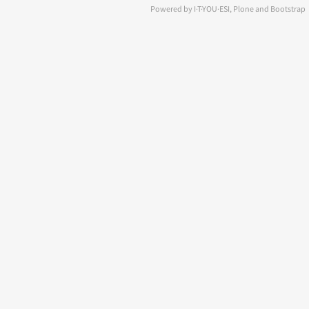
Powered by I·T·YOU·ESI, Plone and Bootstrap