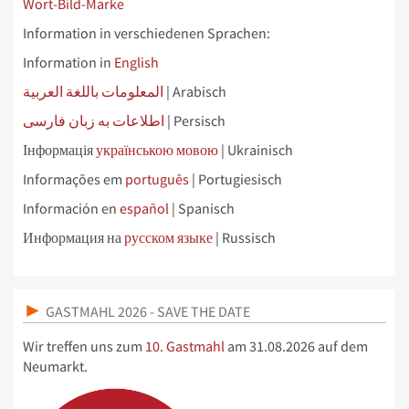
Wort-Bild-Marke
Information in verschiedenen Sprachen:
Information in
English
المعلومات باللغة العربية
| Arabisch
اطلاعات به زبان فارسی
| Persisch
Інформація
українською мовою
| Ukrainisch
Informações em
português
| Portugiesisch
Información en
español
| Spanisch
Информация на
русском языке
| Russisch
GASTMAHL 2026 - SAVE THE DATE
Wir treffen uns zum
10. Gastmahl
am 31.08.2026 auf dem
Neumarkt.