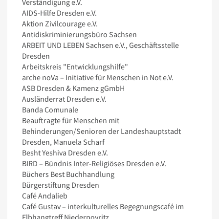
Verständigung e.V.
AIDS-Hilfe Dresden e.V.
Aktion Zivilcourage e.V.
Antidiskriminierungsbüro Sachsen
ARBEIT UND LEBEN Sachsen e.V., Geschäftsstelle
Dresden
Arbeitskreis "Entwicklungshilfe"
arche noVa – Initiative für Menschen in Not e.V.
ASB Dresden & Kamenz gGmbH
Ausländerrat Dresden e.V.
Banda Comunale
Beauftragte für Menschen mit
Behinderungen/Senioren der Landeshauptstadt
Dresden, Manuela Scharf
Besht Yeshiva Dresden e.V.
BIRD – Bündnis Inter-Religiöses Dresden e.V.
Büchers Best Buchhandlung
Bürgerstiftung Dresden
Café Andalieb
Café Gustav – interkulturelles Begegnungscafé im
Elbhangtreff Niederpoyritz