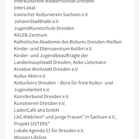
Interkulturelle Waldorfschule Dresden
InterLokal
Iranischer Kulturverein Sachsen e.V.
JohannStadthalle e.V.
JugendKunstschule Dresden
KALEB-Zentrum
Katholische Akademie des Bistums Dresden-Meißen
Kinder- und Elternzentrum Kolibri e.V.
Kinder- und Jugendbeauftragte der
Landeshauptstadt Dresden, Anke Lietzmann
Kreative Werkstatt Dresden e.V.
Kultur Aktiv e.V.
Kulturbüro Dresden – Büro für freie Kultur- und
Jugendarbeit e.V.
Künstlerbund Dresden e.V.
Kunstverein Dresden e.V.
LadenCafé aha GmbH
LAG Mädchen* und junge Frauen* in Sachsen e.V.,
Projekt SISTERS*
Lokale Agenda 21 für Dresden e.V.
Mission Lifeline