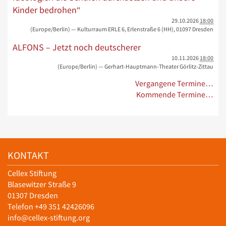
Kinder bedrohen“
29.10.2026
18:00
(Europe/Berlin)
— Kulturraum ERLE 6, Erlenstraße 6 (HH), 01097 Dresden
ALFONS – Jetzt noch deutscherer
10.11.2026
18:00
(Europe/Berlin)
— Gerhart-Hauptmann-Theater Görlitz-Zittau
Vergangene Termine…
Kommende Termine…
KONTAKT
Cellex Stiftung
Blasewitzer Straße 9
01307 Dresden
Telefon +49 351 42426096
info@cellex-stiftung.org