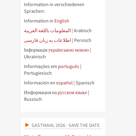
Information in verschiedenen
Sprachen:
Information in
English
المعلومات باللغة العربية
| Arabisch
اطلاعات به زبان فارسی
| Persisch
Інформація
українською мовою
|
Ukrainisch
Informações em
português
|
Portugiesisch
Información en
español
| Spanisch
Информация на
русском языке
|
Russisch
GASTMAHL 2026 - SAVE THE DATE