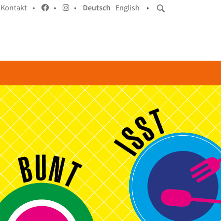
Kontakt •
•
•
Deutsch
English
•