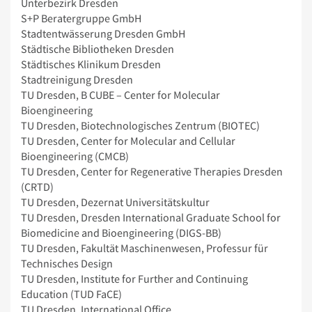
Unterbezirk Dresden
S+P Beratergruppe GmbH
Stadtentwässerung Dresden GmbH
Städtische Bibliotheken Dresden
Städtisches Klinikum Dresden
Stadtreinigung Dresden
TU Dresden, B CUBE – Center for Molecular
Bioengineering
TU Dresden, Biotechnologisches Zentrum (BIOTEC)
TU Dresden, Center for Molecular and Cellular
Bioengineering (CMCB)
TU Dresden, Center for Regenerative Therapies Dresden
(CRTD)
TU Dresden, Dezernat Universitätskultur
TU Dresden, Dresden International Graduate School for
Biomedicine and Bioengineering (DIGS-BB)
TU Dresden, Fakultät Maschinenwesen, Professur für
Technisches Design
TU Dresden, Institute for Further and Continuing
Education (TUD FaCE)
TU Dresden, International Office