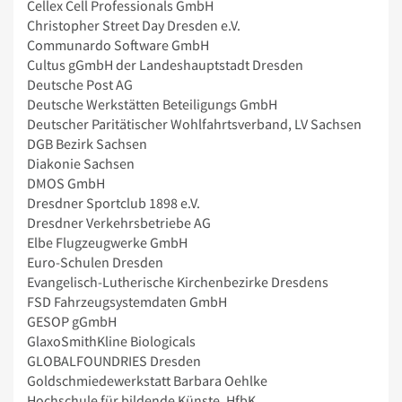
Cellex Cell Professionals GmbH
Christopher Street Day Dresden e.V.
Communardo Software GmbH
Cultus gGmbH der Landeshauptstadt Dresden
Deutsche Post AG
Deutsche Werkstätten Beteiligungs GmbH
Deutscher Paritätischer Wohlfahrtsverband, LV Sachsen
DGB Bezirk Sachsen
Diakonie Sachsen
DMOS GmbH
Dresdner Sportclub 1898 e.V.
Dresdner Verkehrsbetriebe AG
Elbe Flugzeugwerke GmbH
Euro-Schulen Dresden
Evangelisch-Lutherische Kirchenbezirke Dresdens
FSD Fahrzeugsystemdaten GmbH
GESOP gGmbH
GlaxoSmithKline Biologicals
GLOBALFOUNDRIES Dresden
Goldschmiedewerkstatt Barbara Oehlke
Hochschule für bildende Künste, HfbK