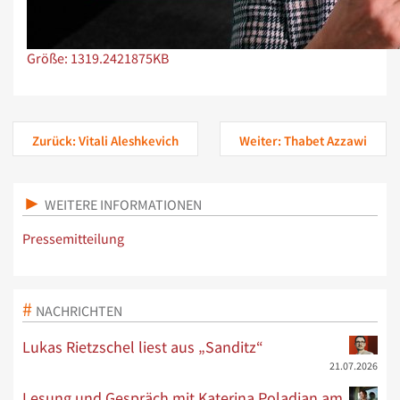
Zeige Bild in voller Größe…
Größe: 1319.2421875KB
Zurück: Vitali Aleshkevich
Weiter: Thabet Azzawi
WEITERE INFORMATIONEN
Pressemitteilung
NACHRICHTEN
Lukas Rietzschel liest aus „Sanditz“
21.07.2026
Lesung und Gespräch mit Katerina Poladjan am