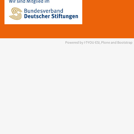
Powered by I·T·YOU·ESI, Plone and Bootstrap