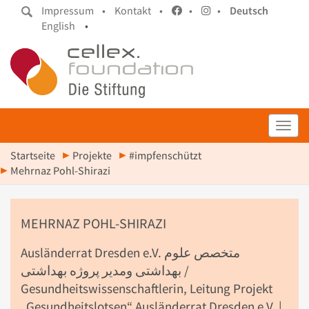
Impressum •
Kontakt •
•
•
Deutsch
English
•
Toggl
Startseite
Projekte
#impfenschützt
Mehrnaz Pohl-Shirazi
MEHRNAZ POHL-SHIRAZI
Ausländerrat Dresden e.V. متخصص علوم
بهداشتی ومدیر پروژه بهداشتی /
Gesundheitswissenschaftlerin, Leitung Projekt
„Gesundheitslotsen“ Ausländerrat Dresden e.V. |