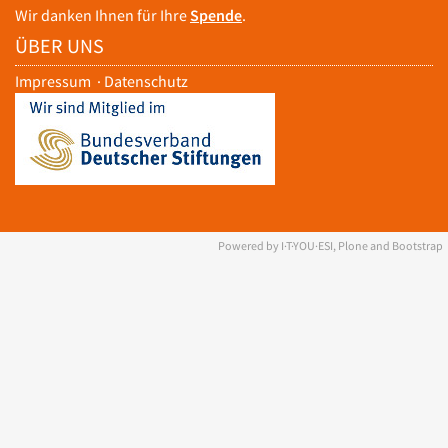
Wir danken Ihnen für Ihre
Spende
.
ÜBER UNS
Impressum
·
Datenschutz
Powered by I·T·YOU·ESI, Plone and Bootstrap