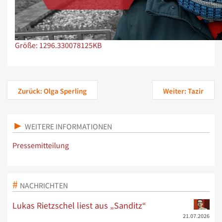
Zeige Bild in voller Größe…
Größe: 1296.330078125KB
Zurück: Olga Sperling
Weiter: Tazir
WEITERE INFORMATIONEN
Pressemitteilung
NACHRICHTEN
Lukas Rietzschel liest aus „Sanditz“
21.07.2026