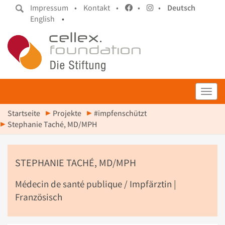
Impressum •
Kontakt •
•
•
Deutsch
English
•
Toggl
Startseite
Projekte
#impfenschützt
Stephanie Taché, MD/MPH
STEPHANIE TACHÉ, MD/MPH
Médecin de santé publique / Impfärztin |
Französisch